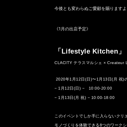
今後とも変わらぬご愛顧を賜りますよ
《1月の出店予定》
「
Lifestyle Kitchen
」
CLACITY
テラスマルシェ
Createur 
×
2020
年
1
月
12
日
(
日
)
〜
1
月
13
日
(
月 祝
)
1
月
12
日
(
日
)
10:00-20:00
−
−
1
月
13
日
(
月 祝
)
10:00-18:00
−
−
このイベントでしか手に入らないクリ
モノづくりを体験できる
8
つのワークシ