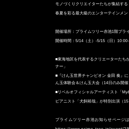
モノづくりクリエイターたちが集結する
春夏を彩る最大級のエンターテインメン
開催場所：プライムツリー赤池1階プラ
開催時間：5/14（土）-5/15（日）10:00-1
■東海地区を代表するクリエーターたち
ナー」
■『けん玉世界チャンピオン 金田 奏』
ん玉体験会＆けん玉大会（14日のみ開催
■リベルオフィシャルアーティスト「My&
ピアニスト「犬飼裕哉」が特別出演（1
プライムツリー赤池お知らせページ
https://www.prime-tree.jp/event/