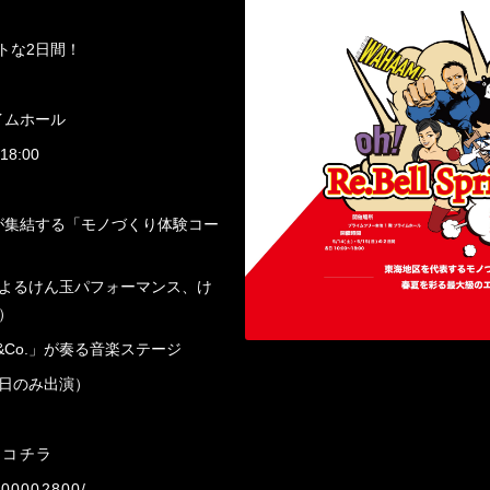
トな2日間！
イムホール
8:00
が集結する「モノづくり体験コー
によるけん玉パフォーマンス、け
）
Co.」が奏る音楽ステージ
5日のみ出演）
はコチラ
2900002800/