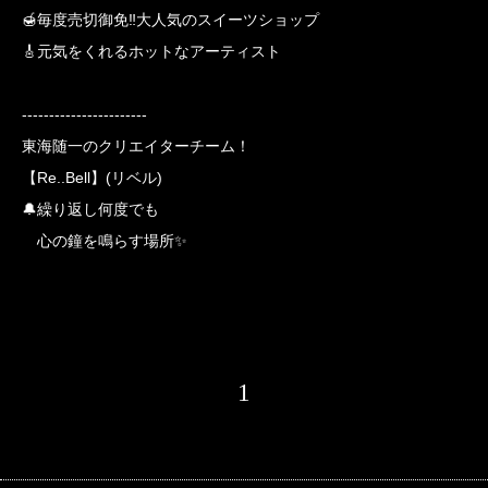
🍯毎度売切御免‼️大人気のスイーツショップ
🎸元気をくれるホットなアーティスト
-----------------------
東海随一のクリエイターチーム！
【Re..Bell】(リベル)
🔔繰り返し何度でも
心の鐘を鳴らす場所✨
1