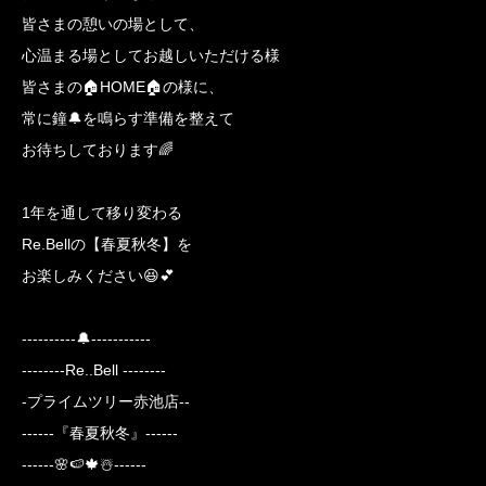
皆さまの憩いの場として、
心温まる場としてお越しいただける様
皆さまの🏠HOME🏠の様に、
常に鐘🔔を鳴らす準備を整えて
お待ちしております🌈
1年を通して移り変わる
Re.Bellの【春夏秋冬】を
お楽しみください😆💕
----------🔔-----------
--------Re..Bell --------
-プライムツリー赤池店--
------『春夏秋冬』------
------🌸🍉🍁☃️------