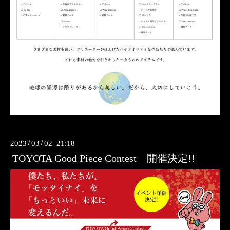
2023
/
03
/
02 21:18
TOYOTA Good Piece Contest 開催決定!!