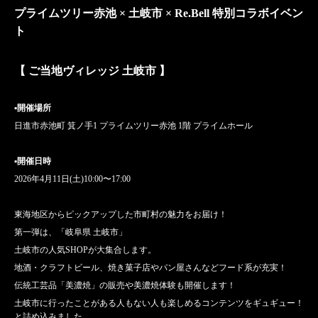
プライムツリー赤池 × 土岐市 × Re.Bell 特別コラボイベン
ト
【 ご当地ヴィレッジ 土岐市 】
▪開催場所
日進市赤池町 箕ノ手1 プライムツリー赤池 1階 プライムホール
▪開催日時
2026年4月11日(土)10:00〜17:00
東海地区からピックアップした市町村の魅力をお届け！
第一弾は、「岐阜県 土岐市」
土岐市の人気SHOPが大集合します。
地酒・クラフトビール、焼き菓子店やパン屋さんなどフード系が充実！
伝統工芸品「美濃焼」の販売や美濃焼体験も開催します！
土岐市に行ったことがある人もない人も楽しめるコンテンツをギュギュー！
と詰め込みました。