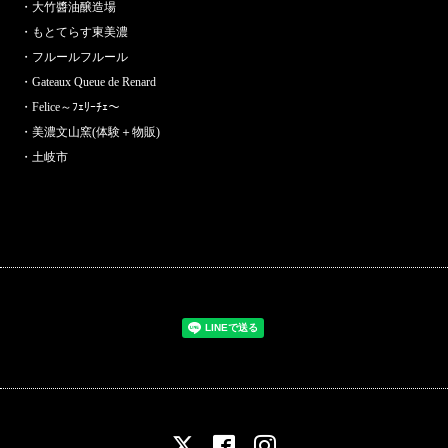
・大竹醬油醸造場
・もとてらす東美濃
・フルールフルール
・Gateaux Queue de Renard
・Felice～ﾌｪﾘｰﾁｪ～
・美濃文山窯(体験＋物販)
・土岐市