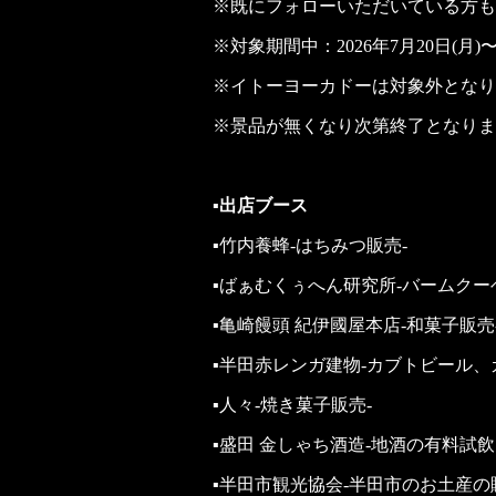
※既にフォローいただいている方も
※対象期間中：2026年7月20日(月)〜
※イトーヨーカドーは対象外となり
※景品が無くなり次第終了となりま
▪出店ブース
▪︎竹内養蜂-はちみつ販売-
▪︎ばぁむくぅへん研究所-バームクー
▪︎亀崎饅頭 紀伊國屋本店-和菓子販売
▪︎半田赤レンガ建物-カブトビール
▪︎人々-焼き菓子販売-
▪︎盛田 金しゃち酒造-地酒の有料試飲
▪︎半田市観光協会-半田市のお土産の