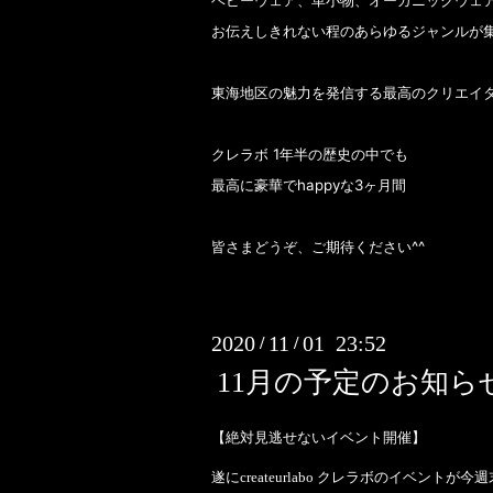
ベビーウェア、革小物、オーガニックウェア
お伝えしきれない程のあらゆるジャンルが
東海地区の魅力を発信する最高のクリエイタ
クレラボ 1年半の歴史の中でも
最高に豪華でhappyな3ヶ月間
皆さまどうぞ、ご期待ください^^
2020
11
01 23:52
/
/
11月の予定のお知ら
【絶対見逃せないイベント開催】
遂にcreateurlabo クレラボのイベント