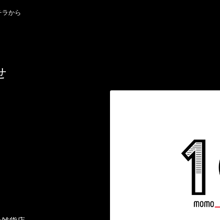
チラから
せ