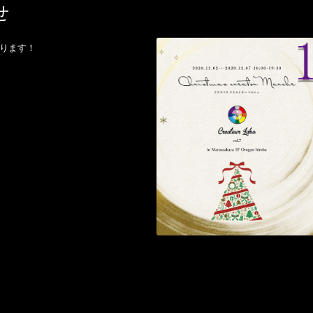
せ
まります！