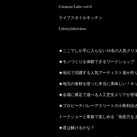
Createur Labo vol.6
ライフスタイルキッチン
Lifestylekitchen
★ここでしか手に入らない18名の人気クリ
★モノづくりを体験できるワークショップ
★地元で活躍する人気アーティスト達が作り
★地元の食材を使った本当に美味しい！キ
★会場に裸足で遊べる人工芝生エリアが登
★プロビーチバレーアスリートの小島利治
トークショーと家族で楽しめる「免疫力を上
★君は解けるかな？