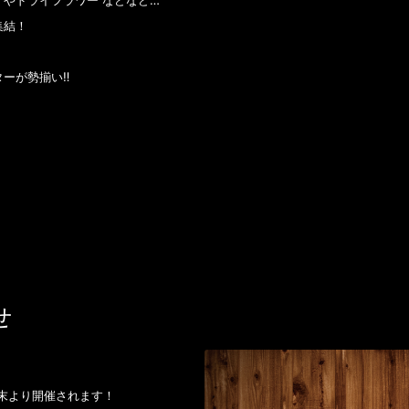
やドライフラワー などなど…
集結！
ーが勢揃い‼️
せ
が今週末より開催されます！